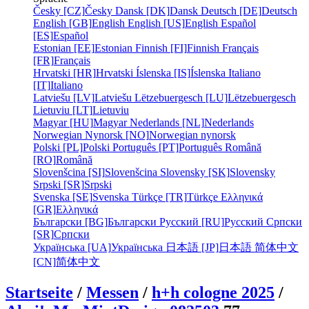
Česky [CZ]
Česky
Dansk [DK]
Dansk
Deutsch [DE]
Deutsch
English [GB]
English
English [US]
English
Español
[ES]
Español
Estonian [EE]
Estonian
Finnish [FI]
Finnish
Français
[FR]
Français
Hrvatski [HR]
Hrvatski
Íslenska [IS]
Íslenska
Italiano
[IT]
Italiano
Latviešu [LV]
Latviešu
Lëtzebuergesch [LU]
Lëtzebuergesch
Lietuviu [LT]
Lietuviu
Magyar [HU]
Magyar
Nederlands [NL]
Nederlands
Norwegian Nynorsk [NO]
Norwegian nynorsk
Polski [PL]
Polski
Português [PT]
Português
Română
[RO]
Română
Slovenšcina [SI]
Slovenšcina
Slovensky [SK]
Slovensky
Srpski [SR]
Srpski
Svenska [SE]
Svenska
Türkçe [TR]
Türkçe
Ελληνικά
[GR]
Ελληνικά
Български [BG]
Български
Русский [RU]
Русский
Српски
[SR]
Српски
Українська [UA]
Українська
日本語 [JP]
日本語
简体中文
[CN]
简体中文
Startseite
/
Messen
/
h+h cologne 2025
/