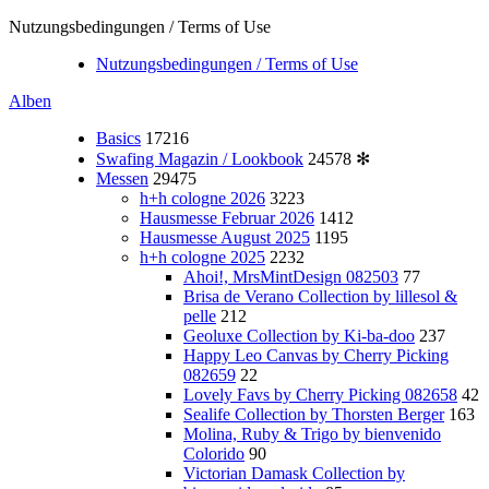
Nutzungsbedingungen / Terms of Use
Nutzungsbedingungen / Terms of Use
Alben
Basics
17216
Swafing Magazin / Lookbook
24578
✻
Messen
29475
h+h cologne 2026
3223
Hausmesse Februar 2026
1412
Hausmesse August 2025
1195
h+h cologne 2025
2232
Ahoi!, MrsMintDesign 082503
77
Brisa de Verano Collection by lillesol &
pelle
212
Geoluxe Collection by Ki-ba-doo
237
Happy Leo Canvas by Cherry Picking
082659
22
Lovely Favs by Cherry Picking 082658
42
Sealife Collection by Thorsten Berger
163
Molina, Ruby & Trigo by bienvenido
Colorido
90
Victorian Damask Collection by