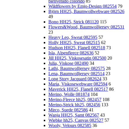
bienvenido colorido
85
Wildflowers by Emjo-Design 082554
79
Björn HH25, Baumwollwebware 082526
49
Bono HH25, Strick 081120
115
Flowers&Wood, Baumwolljersey 082531
23
Heavy Leo, Sweat 082595
57
Holly HH25, Sweat 082515
62
Hudson HH25, Flanell 082518
73
Isla, Alpenfleece 082636
52
Jill HH25, Viskosesatin 082500
20
Julia, Viskose 082490
34
Lathi, Baumwolljersey 082575
28
Lena, Baumwolljersey 082514
23
Long Story Jacquard 082624
33
Maria, Viskosewebware 082594
6
Maverick HH25, Flanell 082517
86
Merino, Wolle 081874
104
Merino-Fleece hh25, 082457
108
Merino-Strick hh25, 082456
133
Mirco, Suede 082586
41
Wanja HH25, Samt 082567
43
Wiebke hh25, Canvas 082527
57
Wooly, Velours 082585
36