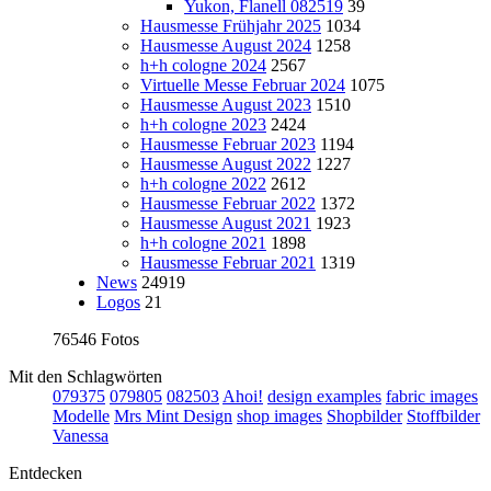
Yukon, Flanell 082519
39
Hausmesse Frühjahr 2025
1034
Hausmesse August 2024
1258
h+h cologne 2024
2567
Virtuelle Messe Februar 2024
1075
Hausmesse August 2023
1510
h+h cologne 2023
2424
Hausmesse Februar 2023
1194
Hausmesse August 2022
1227
h+h cologne 2022
2612
Hausmesse Februar 2022
1372
Hausmesse August 2021
1923
h+h cologne 2021
1898
Hausmesse Februar 2021
1319
News
24919
Logos
21
76546 Fotos
Mit den Schlagwörten
079375
079805
082503
Ahoi!
design examples
fabric images
Modelle
Mrs Mint Design
shop images
Shopbilder
Stoffbilder
Vanessa
Entdecken