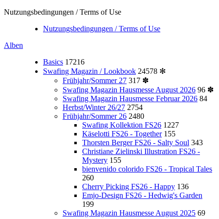
Nutzungsbedingungen / Terms of Use
Nutzungsbedingungen / Terms of Use
Alben
Basics
17216
Swafing Magazin / Lookbook
24578
✻
Frühjahr/Sommer 27
317
✽
Swafing Magazin Hausmesse August 2026
96
✽
Swafing Magazin Hausmesse Februar 2026
84
Herbst/Winter 26/27
2754
Frühjahr/Sommer 26
2480
Swafing Kollektion FS26
1227
Käselotti FS26 - Together
155
Thorsten Berger FS26 - Salty Soul
343
Christiane Zielinski Illustration FS26 -
Mystery
155
bienvenido colorido FS26 - Tropical Tales
260
Cherry Picking FS26 - Happy
136
Emjo-Design FS26 - Hedwig's Garden
199
Swafing Magazin Hausmesse August 2025
69