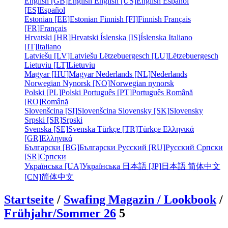
English [GB]
English
English [US]
English
Español
[ES]
Español
Estonian [EE]
Estonian
Finnish [FI]
Finnish
Français
[FR]
Français
Hrvatski [HR]
Hrvatski
Íslenska [IS]
Íslenska
Italiano
[IT]
Italiano
Latviešu [LV]
Latviešu
Lëtzebuergesch [LU]
Lëtzebuergesch
Lietuviu [LT]
Lietuviu
Magyar [HU]
Magyar
Nederlands [NL]
Nederlands
Norwegian Nynorsk [NO]
Norwegian nynorsk
Polski [PL]
Polski
Português [PT]
Português
Română
[RO]
Română
Slovenšcina [SI]
Slovenšcina
Slovensky [SK]
Slovensky
Srpski [SR]
Srpski
Svenska [SE]
Svenska
Türkçe [TR]
Türkçe
Ελληνικά
[GR]
Ελληνικά
Български [BG]
Български
Русский [RU]
Русский
Српски
[SR]
Српски
Українська [UA]
Українська
日本語 [JP]
日本語
简体中文
[CN]
简体中文
Startseite
/
Swafing Magazin / Lookbook
/
Frühjahr/Sommer 26
5