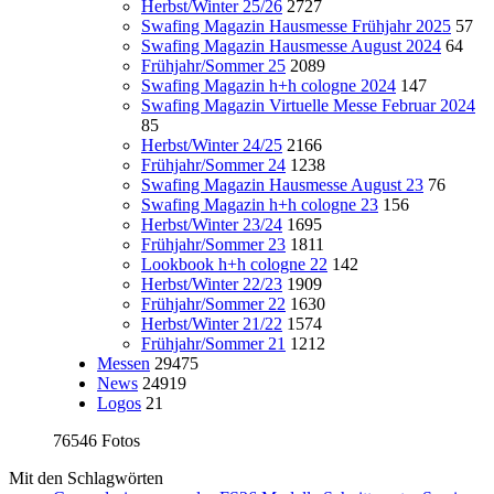
Herbst/Winter 25/26
2727
Swafing Magazin Hausmesse Frühjahr 2025
57
Swafing Magazin Hausmesse August 2024
64
Frühjahr/Sommer 25
2089
Swafing Magazin h+h cologne 2024
147
Swafing Magazin Virtuelle Messe Februar 2024
85
Herbst/Winter 24/25
2166
Frühjahr/Sommer 24
1238
Swafing Magazin Hausmesse August 23
76
Swafing Magazin h+h cologne 23
156
Herbst/Winter 23/24
1695
Frühjahr/Sommer 23
1811
Lookbook h+h cologne 22
142
Herbst/Winter 22/23
1909
Frühjahr/Sommer 22
1630
Herbst/Winter 21/22
1574
Frühjahr/Sommer 21
1212
Messen
29475
News
24919
Logos
21
76546 Fotos
Mit den Schlagwörten