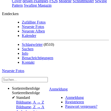
Cover
design examples
FS26
Modelle
Schnittmuster
Sewing
Pattern
Swafing Magazin
Entdecken
Zufällige Fotos
Neueste Fotos
Neueste Alben
Kalender
Schlagwörter
(8510)
Suchen
Info
Benachrichtigungen
Kontakt
Neueste Fotos
Sortierreihenfolge
Anmeldung
Sortierreihenfolge
✔
Standard
Anmeldung
Registrieren
Bildname, A → Z
Passwort vergessen?
Bildname, Z → A