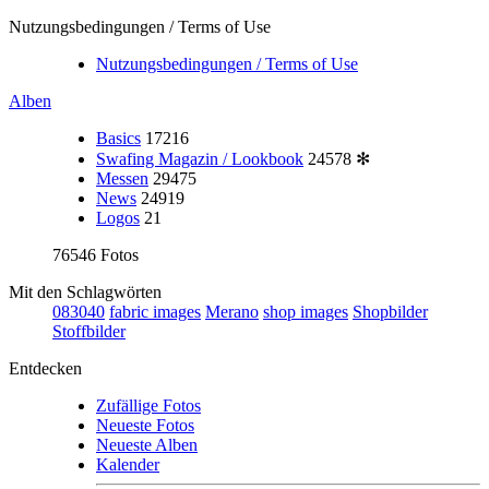
Nutzungsbedingungen / Terms of Use
Nutzungsbedingungen / Terms of Use
Alben
Basics
17216
Swafing Magazin / Lookbook
24578
✻
Messen
29475
News
24919
Logos
21
76546 Fotos
Mit den Schlagwörten
083040
fabric images
Merano
shop images
Shopbilder
Stoffbilder
Entdecken
Zufällige Fotos
Neueste Fotos
Neueste Alben
Kalender