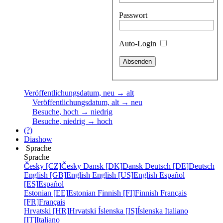
Passwort
Auto-Login
Veröffentlichungsdatum, neu → alt
Veröffentlichungsdatum, alt → neu
Besuche, hoch → niedrig
Besuche, niedrig → hoch
(?)
Diashow
Sprache
Sprache
Česky [CZ]
Česky
Dansk [DK]
Dansk
Deutsch [DE]
Deutsch
English [GB]
English
English [US]
English
Español
[ES]
Español
Estonian [EE]
Estonian
Finnish [FI]
Finnish
Français
[FR]
Français
Hrvatski [HR]
Hrvatski
Íslenska [IS]
Íslenska
Italiano
[IT]
Italiano