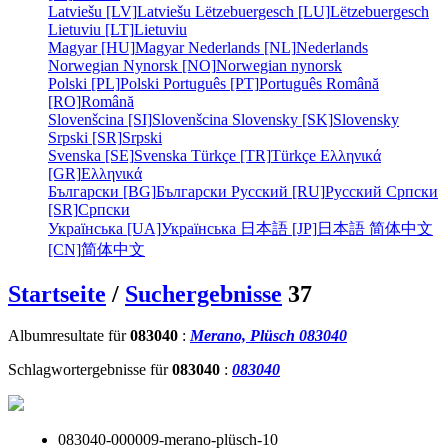
Latviešu [LV]
Latviešu
Lëtzebuergesch [LU]
Lëtzebuergesch
Lietuviu [LT]
Lietuviu
Magyar [HU]
Magyar
Nederlands [NL]
Nederlands
Norwegian Nynorsk [NO]
Norwegian nynorsk
Polski [PL]
Polski
Português [PT]
Português
Română
[RO]
Română
Slovenšcina [SI]
Slovenšcina
Slovensky [SK]
Slovensky
Srpski [SR]
Srpski
Svenska [SE]
Svenska
Türkçe [TR]
Türkçe
Ελληνικά
[GR]
Ελληνικά
Български [BG]
Български
Русский [RU]
Русский
Српски
[SR]
Српски
Українська [UA]
Українська
日本語 [JP]
日本語
简体中文
[CN]
简体中文
Startseite
/
Suchergebnisse
37
Albumresultate für
083040
:
Merano, Plüsch 083040
Schlagwortergebnisse für
083040
:
083040
083040-000009-merano-plüsch-10