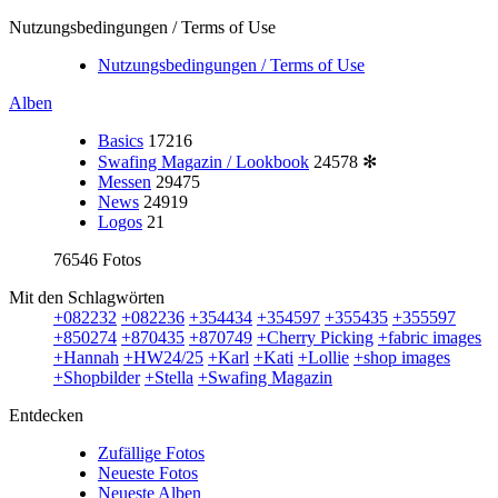
Nutzungsbedingungen / Terms of Use
Nutzungsbedingungen / Terms of Use
Alben
Basics
17216
Swafing Magazin / Lookbook
24578
✻
Messen
29475
News
24919
Logos
21
76546 Fotos
Mit den Schlagwörten
+082232
+082236
+354434
+354597
+355435
+355597
+850274
+870435
+870749
+Cherry Picking
+fabric images
+Hannah
+HW24/25
+Karl
+Kati
+Lollie
+shop images
+Shopbilder
+Stella
+Swafing Magazin
Entdecken
Zufällige Fotos
Neueste Fotos
Neueste Alben