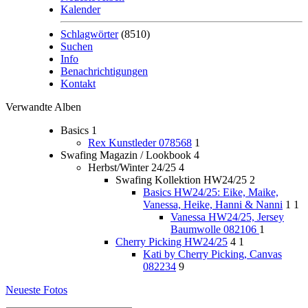
Kalender
Schlagwörter
(8510)
Suchen
Info
Benachrichtigungen
Kontakt
Verwandte Alben
Basics
1
Rex Kunstleder 078568
1
Swafing Magazin / Lookbook
4
Herbst/Winter 24/25
4
Swafing Kollektion HW24/25
2
Basics HW24/25: Eike, Maike,
Vanessa, Heike, Hanni & Nanni
1
1
Vanessa HW24/25, Jersey
Baumwolle 082106
1
Cherry Picking HW24/25
4
1
Kati by Cherry Picking, Canvas
082234
9
Neueste Fotos