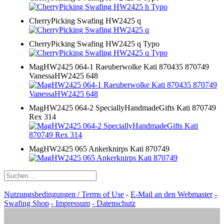
CherryPicking Swafing HW2425 q
CherryPicking Swafing HW2425 q Typo
MagHW2425 064-1 Raeuberwolke Kati 870435 870749
VanessaHW2425 648
MagHW2425 064-2 SpeciallyHandmadeGifts Kati 870749
Rex 314
MagHW2425 065 Ankerknirps Kati 870749
Nutzungsbedingungen / Terms of Use
-
E-Mail an den Webmaster
-
Swafing Shop
- Impressum
- Datenschutz