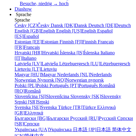
Besuche, niedrig → hoch
Diashow
Sprache
Sprache
Česky [CZ]
Česky
Dansk [DK]
Dansk
Deutsch [DE]
Deutsch
English [GB]
English
English [US]
English
Español
[ES]
Español
Estonian [EE]
Estonian
Finnish [FI]
Finnish
Français
[FR]
Français
Hrvatski [HR]
Hrvatski
Íslenska [IS]
Íslenska
Italiano
[IT]
Italiano
Latviešu [LV]
Latviešu
Lëtzebuergesch [LU]
Lëtzebuergesch
Lietuviu [LT]
Lietuviu
Magyar [HU]
Magyar
Nederlands [NL]
Nederlands
Norwegian Nynorsk [NO]
Norwegian nynorsk
Polski [PL]
Polski
Português [PT]
Português
Română
[RO]
Română
Slovenšcina [SI]
Slovenšcina
Slovensky [SK]
Slovensky
Srpski [SR]
Srpski
Svenska [SE]
Svenska
Türkçe [TR]
Türkçe
Ελληνικά
[GR]
Ελληνικά
Български [BG]
Български
Русский [RU]
Русский
Српски
[SR]
Српски
Українська [UA]
Українська
日本語 [JP]
日本語
简体中文
[CN]
简体中文