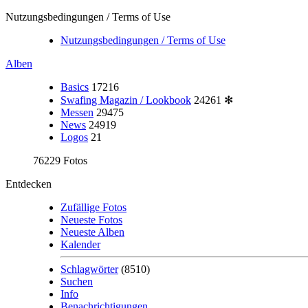
Nutzungsbedingungen / Terms of Use
Nutzungsbedingungen / Terms of Use
Alben
Basics
17216
Swafing Magazin / Lookbook
24261
✻
Messen
29475
News
24919
Logos
21
76229 Fotos
Entdecken
Zufällige Fotos
Neueste Fotos
Neueste Alben
Kalender
Schlagwörter
(8510)
Suchen
Info
Benachrichtigungen