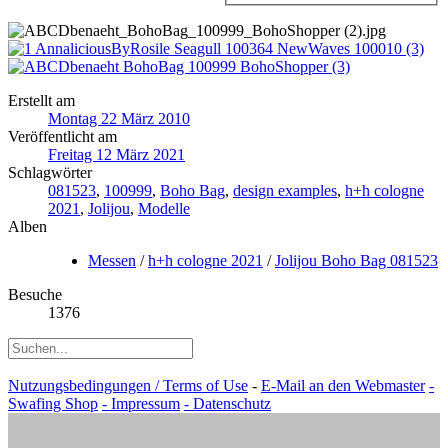
Erstellt am
Montag 22 März 2010
Veröffentlicht am
Freitag 12 März 2021
Schlagwörter
081523
,
100999
,
Boho Bag
,
design examples
,
h+h cologne
2021
,
Jolijou
,
Modelle
Alben
Messen
/
h+h cologne 2021
/
Jolijou Boho Bag 081523
Besuche
1376
Nutzungsbedingungen / Terms of Use
-
E-Mail an den Webmaster
-
Swafing Shop
- Impressum
- Datenschutz