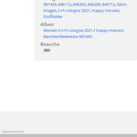
081443
,
846113
,
846263
,
846299
,
846712
,
fabric
images
,
h+h cologne 2021
,
Happy Harvest
,
Stoffbilder
Alben
Messen
/
h+h cologne 2021
/
Happy-Harvest
Baumwollwebware 081443
Besuche
389
- Datenschutz