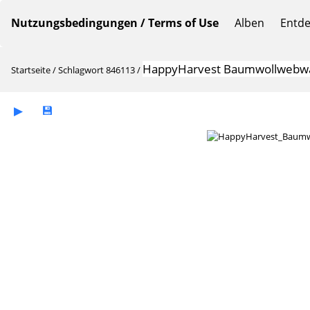
Nutzungsbedingungen / Terms of Use
Alben
Entd
HappyHarvest Baumwollwebwar
Startseite
/
Schlagwort
846113
/