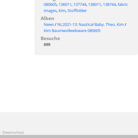
080605
,
136011
,
137744
,
138011
,
138744
,
fabric
images
,
Kim
,
Stoffbilder
Alben
News
/
NL2021-13: Nautical Baby, Theo, Kim
/
Kim Baumwollwebware 080605
Besuche
699
- Datenschutz