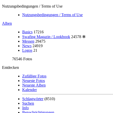
Nutzungsbedingungen / Terms of Use
Nutzungsbedingungen / Terms of Use
Alben
Basics
17216
Swafing Magazin / Lookbook
24578
✻
Messen
29475
News
24919
Logos
21
76546 Fotos
Entdecken
Zufällige Fotos
Neueste Fotos
Neueste Alben
Kalender
Schlagwörter
(8510)
Suchen
Info
Benachrichtigungen