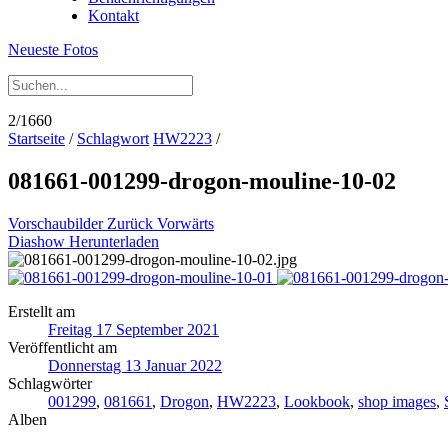
Kontakt
Neueste Fotos
2/1660
Startseite
/
Schlagwort
HW2223
/
081661-001299-drogon-mouline-10-02
Vorschaubilder
Zurück
Vorwärts
Diashow
Herunterladen
Erstellt am
Freitag 17 September 2021
Veröffentlicht am
Donnerstag 13 Januar 2022
Schlagwörter
001299
,
081661
,
Drogon
,
HW2223
,
Lookbook
,
shop images
,
Alben