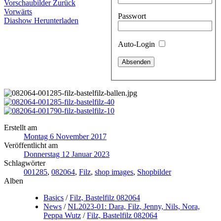
Vorschaubilder
Zurück
Vorwärts
Passwort
Diashow
Herunterladen
Auto-Login
Erstellt am
Montag 6 November 2017
Veröffentlicht am
Donnerstag 12 Januar 2023
Schlagwörter
001285
,
082064
,
Filz
,
shop images
,
Shopbilder
Alben
Basics
/
Filz, Bastelfilz 082064
News
/
NL2023-01: Dara, Filz, Jenny, Nils, Nora,
Peppa Wutz
/
Filz, Bastelfilz 082064