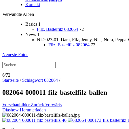
Kontakt
Verwandte Alben
Basics
1
Filz, Bastelfilz 082064
72
News
1
NL2023-01: Dara, Filz, Jenny, Nils, Nora, Peppa
Filz, Bastelfilz 082064
72
Neueste Fotos
6/72
Startseite
/
Schlagwort
082064
/
082064-000011-filz-bastelfilz-ballen
Vorschaubilder
Zurück
Vorwärts
Diashow
Herunterladen