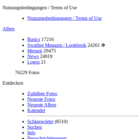
Nutzungsbedingungen / Terms of Use
Nutzungsbedingungen / Terms of Use
Alben
Basics
17216
Swafing Magazin / Lookbook
24261
✻
Messen
29475
News
24919
Logos
21
76229 Fotos
Entdecken
Zufällige Fotos
Neueste Fotos
Neueste Alben
Kalender
Schlagwörter
(8510)
Suchen
Info
Benachrichtigungen