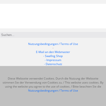
Nutzungsbedingungen / Terms of Use
-
E-Mail an den Webmaster
- Swafing Shop
- Impressum
- Datenschutz
Diese Webseite verwendet Cookies. Durch die Nutzung der Webseite
stimmen Sie der Verwendung von Cookies zu. / This website uses cookies. By
using the website you agree to the use of cookies. / Bitte beachten Sie die
Nutzungsbedingungen / Terms of Use