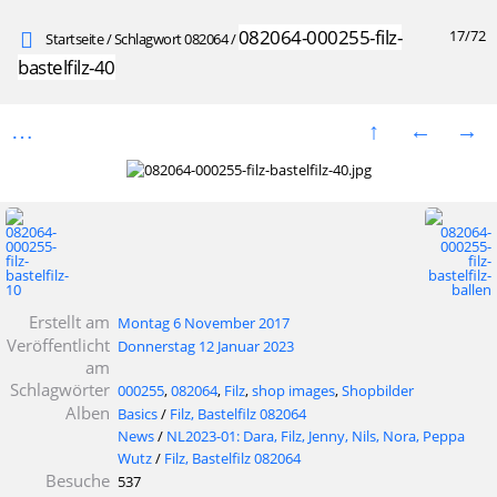
082064-000255-filz-
17/72
Startseite
/
Schlagwort
082064
/
bastelfilz-40
Erstellt am
Montag 6 November 2017
Veröffentlicht
Donnerstag 12 Januar 2023
am
Schlagwörter
000255
,
082064
,
Filz
,
shop images
,
Shopbilder
Alben
Basics
/
Filz, Bastelfilz 082064
News
/
NL2023-01: Dara, Filz, Jenny, Nils, Nora, Peppa
Wutz
/
Filz, Bastelfilz 082064
Besuche
537