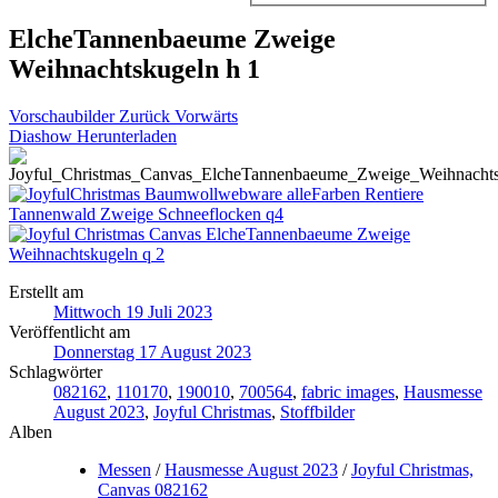
ElcheTannenbaeume Zweige
Weihnachtskugeln h 1
Vorschaubilder
Zurück
Vorwärts
Diashow
Herunterladen
Erstellt am
Mittwoch 19 Juli 2023
Veröffentlicht am
Donnerstag 17 August 2023
Schlagwörter
082162
,
110170
,
190010
,
700564
,
fabric images
,
Hausmesse
August 2023
,
Joyful Christmas
,
Stoffbilder
Alben
Messen
/
Hausmesse August 2023
/
Joyful Christmas,
Canvas 082162