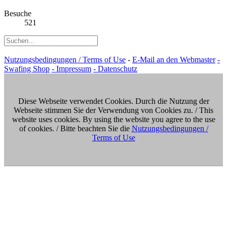
Besuche
521
Nutzungsbedingungen / Terms of Use
-
E-Mail an den Webmaster
-
Swafing Shop
- Impressum
- Datenschutz
Diese Webseite verwendet Cookies. Durch die Nutzung der
Webseite stimmen Sie der Verwendung von Cookies zu. / This
website uses cookies. By using the website you agree to the use
of cookies. / Bitte beachten Sie die
Nutzungsbedingungen /
Terms of Use