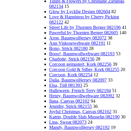
Tulips & Flowers by Christiane Zielinski
082134
15
Glow by Lycklig Design 082604
82
Love & Happiness by Cherry Picking
082122
42
Street Life by Thorsten Berger 082196
41
Pawerful by Thorsten Berger 082605
140
Aron, Baumwolljersey 082072
38
Ann Viskosewebware 082191
11
Bono, Strick 082180
28
Booo!, Baumwollwebware 082193
53
Charlotte, Strick 082156
28
Corcoon gemustert, Kork 082256
39
Corcoon Gold & Silber, Kork 082255
20
Corcoon, Kork 082254
12
Dalia, Baumwolljersey 082097
33
Elsa, Tüll 081393
25
Halloween, French Terry 082194
51
Henry, Baumwollwebware 082092
32
Ilana, Canvas 082102
94
Jennifer, Strick 082155
36
Joyful Christmas, Canvas 082162
31
Katrin, Double Slub Musselin 082190
30
Lina, Sweat 082073
24
Mandy, Baumwolljersey 082192
19