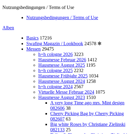
Nutzungsbedingungen / Terms of Use
Nutzungsbedingungen / Terms of Use
Alben
Basics
17216
Swafing Magazin / Lookbook
24578
✻
Messen
29475
h+h cologne 2026
3223
Hausmesse Februar 2026
1412
Hausmesse August 2025
1195
h+h cologne 2025
2232
Hausmesse Frühjahr 2025
1034
Hausmesse August 2024
1258
h+h cologne 2024
2567
Virtuelle Messe Februar 2024
1075
Hausmesse August 2023
1510
A very long Time ago mrs. Mint design
082606
38
Cherry Picking Bag by Cherry Picking
082607
63
Big white Roses by Christiane Zielinski
082133
25