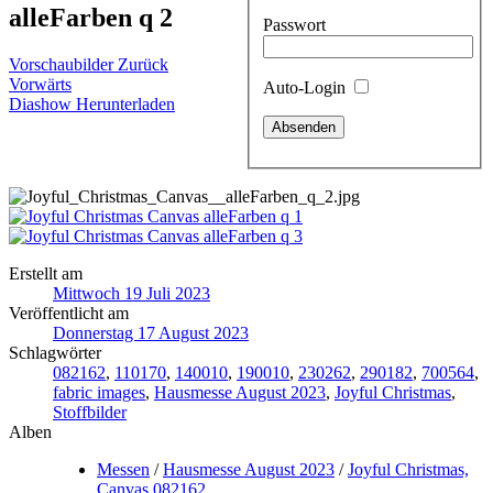
alleFarben q 2
Passwort
Vorschaubilder
Zurück
Vorwärts
Auto-Login
Diashow
Herunterladen
Erstellt am
Mittwoch 19 Juli 2023
Veröffentlicht am
Donnerstag 17 August 2023
Schlagwörter
082162
,
110170
,
140010
,
190010
,
230262
,
290182
,
700564
,
fabric images
,
Hausmesse August 2023
,
Joyful Christmas
,
Stoffbilder
Alben
Messen
/
Hausmesse August 2023
/
Joyful Christmas,
Canvas 082162