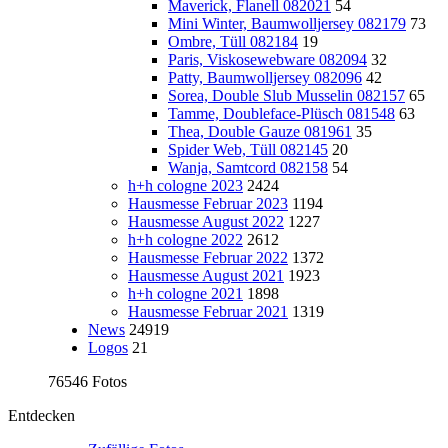
Maverick, Flanell 082021
54
Mini Winter, Baumwolljersey 082179
73
Ombre, Tüll 082184
19
Paris, Viskosewebware 082094
32
Patty, Baumwolljersey 082096
42
Sorea, Double Slub Musselin 082157
65
Tamme, Doubleface-Plüsch 081548
63
Thea, Double Gauze 081961
35
Spider Web, Tüll 082145
20
Wanja, Samtcord 082158
54
h+h cologne 2023
2424
Hausmesse Februar 2023
1194
Hausmesse August 2022
1227
h+h cologne 2022
2612
Hausmesse Februar 2022
1372
Hausmesse August 2021
1923
h+h cologne 2021
1898
Hausmesse Februar 2021
1319
News
24919
Logos
21
76546 Fotos
Entdecken