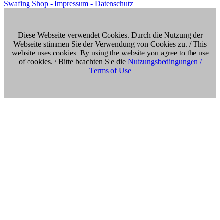
Swafing Shop
- Impressum
- Datenschutz
Diese Webseite verwendet Cookies. Durch die Nutzung der
Webseite stimmen Sie der Verwendung von Cookies zu. / This
website uses cookies. By using the website you agree to the use
of cookies. / Bitte beachten Sie die
Nutzungsbedingungen /
Terms of Use