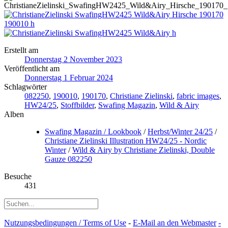
Erstellt am
Donnerstag 2 November 2023
Veröffentlicht am
Donnerstag 1 Februar 2024
Schlagwörter
082250
,
190010
,
190170
,
Christiane Zielinski
,
fabric images
,
HW24/25
,
Stoffbilder
,
Swafing Magazin
,
Wild & Airy
Alben
Swafing Magazin / Lookbook
/
Herbst/Winter 24/25
/
Christiane Zielinski Illustration HW24/25 - Nordic
Winter
/
Wild & Airy by Christiane Zielinski, Double
Gauze 082250
Besuche
431
Nutzungsbedingungen / Terms of Use
-
E-Mail an den Webmaster
-