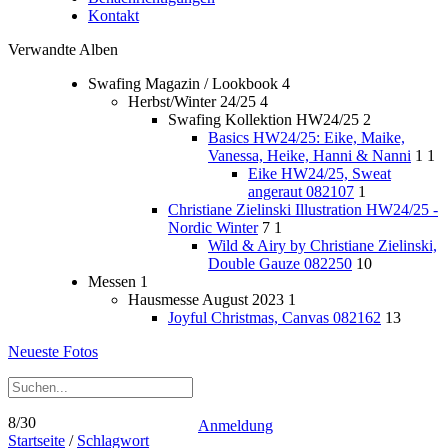
Kontakt
Verwandte Alben
Swafing Magazin / Lookbook
4
Herbst/Winter 24/25
4
Swafing Kollektion HW24/25
2
Basics HW24/25: Eike, Maike,
Vanessa, Heike, Hanni & Nanni
1
1
Eike HW24/25, Sweat
angeraut 082107
1
Christiane Zielinski Illustration HW24/25 -
Nordic Winter
7
1
Wild & Airy by Christiane Zielinski,
Double Gauze 082250
10
Messen
1
Hausmesse August 2023
1
Joyful Christmas, Canvas 082162
13
Neueste Fotos
8/30
Anmeldung
Startseite
/
Schlagwort