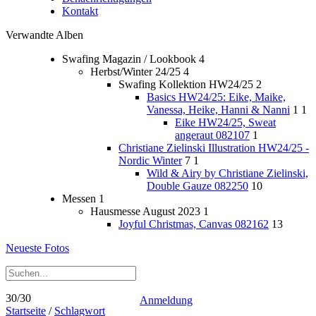
Kontakt
Verwandte Alben
Swafing Magazin / Lookbook
4
Herbst/Winter 24/25
4
Swafing Kollektion HW24/25
2
Basics HW24/25: Eike, Maike,
Vanessa, Heike, Hanni & Nanni
1
1
Eike HW24/25, Sweat
angeraut 082107
1
Christiane Zielinski Illustration HW24/25 -
Nordic Winter
7
1
Wild & Airy by Christiane Zielinski,
Double Gauze 082250
10
Messen
1
Hausmesse August 2023
1
Joyful Christmas, Canvas 082162
13
Neueste Fotos
30/30
Anmeldung
Startseite
/
Schlagwort