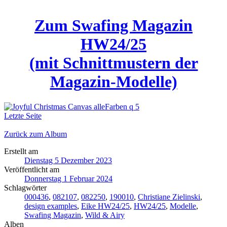
Zum Swafing Magazin
HW24/25
(mit Schnittmustern der
Magazin-Modelle)
Letzte Seite
Zurück zum Album
Erstellt am
Dienstag 5 Dezember 2023
Veröffentlicht am
Donnerstag 1 Februar 2024
Schlagwörter
000436
,
082107
,
082250
,
190010
,
Christiane Zielinski
,
design examples
,
Eike HW24/25
,
HW24/25
,
Modelle
,
Swafing Magazin
,
Wild & Airy
Alben