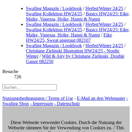
Swafing Magazin / Lookbook
/
Herbst/Winter 24/25
/
Swafing Kollektion HW24/25
/
Basics HW24/25: Eike,
Maike, Vanessa, Heike, Hanni & Nanni
Swafing Magazin / Lookbook
/
Herbst/Winter 24/25
/
Swafing Kollektion HW24/25
/
Basics HW24/25: Eike,
Maike, Vanessa, Heike, Hanni & Nanni
/
Eike
HW24/25, Sweat angeraut 082107
Swafing Magazin / Lookbook
/
Herbst/Winter 24/25
/
Christiane Zielinski Illustration HW24/25 - Nordic
Winter
/
Wild & Airy by Christiane Zielinski, Double
Gauze 082250
Besuche
726
Nutzungsbedingungen / Terms of Use
-
E-Mail an den Webmaster
-
Swafing Shop
- Impressum
- Datenschutz
Diese Webseite verwendet Cookies. Durch die Nutzung der
Webseite stimmen Sie der Verwendung von Cookies zu. / This