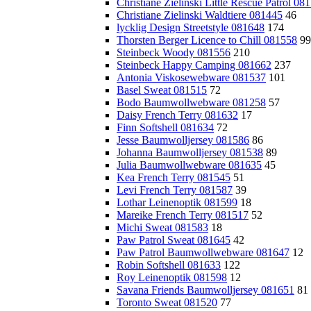
Christiane Zielinski Little Rescue Patrol 08
Christiane Zielinski Waldtiere 081445
46
lycklig Design Streetstyle 081648
174
Thorsten Berger Licence to Chill 081558
99
Steinbeck Woody 081556
210
Steinbeck Happy Camping 081662
237
Antonia Viskosewebware 081537
101
Basel Sweat 081515
72
Bodo Baumwollwebware 081258
57
Daisy French Terry 081632
17
Finn Softshell 081634
72
Jesse Baumwolljersey 081586
86
Johanna Baumwolljersey 081538
89
Julia Baumwollwebware 081635
45
Kea French Terry 081545
51
Levi French Terry 081587
39
Lothar Leinenoptik 081599
18
Mareike French Terry 081517
52
Michi Sweat 081583
18
Paw Patrol Sweat 081645
42
Paw Patrol Baumwollwebware 081647
12
Robin Softshell 081633
122
Roy Leinenoptik 081598
12
Savana Friends Baumwolljersey 081651
81
Toronto Sweat 081520
77