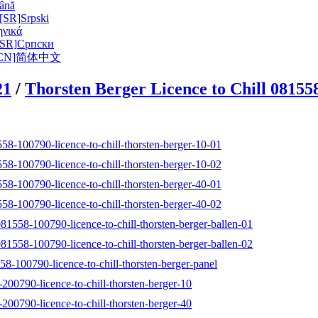
ână
 [SR]
Srpski
ηνικά
[SR]
Српски
N]
简体中文
21
/
Thorsten Berger Licence to Chill 08155