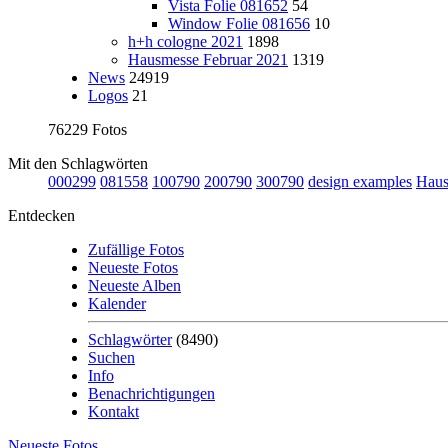
Vista Folie 081652
54
Window Folie 081656
10
h+h cologne 2021
1898
Hausmesse Februar 2021
1319
News
24919
Logos
21
76229 Fotos
Mit den Schlagwörten
000299
081558
100790
200790
300790
design examples
Haus
Entdecken
Zufällige Fotos
Neueste Fotos
Neueste Alben
Kalender
Schlagwörter
(8490)
Suchen
Info
Benachrichtigungen
Kontakt
Neueste Fotos