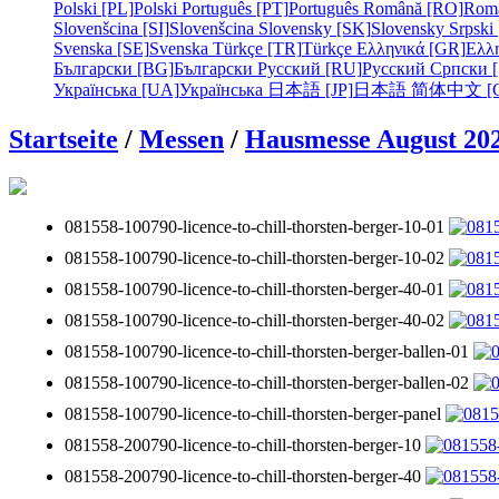
Polski [PL]
Polski
Português [PT]
Português
Română [RO]
Rom
Slovenšcina [SI]
Slovenšcina
Slovensky [SK]
Slovensky
Srpski
Svenska [SE]
Svenska
Türkçe [TR]
Türkçe
Ελληνικά [GR]
Ελλ
Български [BG]
Български
Русский [RU]
Русский
Српски 
Українська [UA]
Українська
日本語 [JP]
日本語
简体中文 [C
Startseite
/
Messen
/
Hausmesse August 20
081558-100790-licence-to-chill-thorsten-berger-10-01
081558-100790-licence-to-chill-thorsten-berger-10-02
081558-100790-licence-to-chill-thorsten-berger-40-01
081558-100790-licence-to-chill-thorsten-berger-40-02
081558-100790-licence-to-chill-thorsten-berger-ballen-01
081558-100790-licence-to-chill-thorsten-berger-ballen-02
081558-100790-licence-to-chill-thorsten-berger-panel
081558-200790-licence-to-chill-thorsten-berger-10
081558-200790-licence-to-chill-thorsten-berger-40