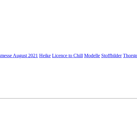
messe August 2021
Heike
Licence to Chill
Modelle
Stoffbilder
Thorst