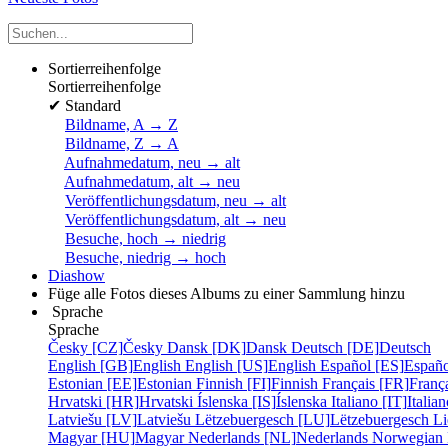
Sortierreihenfolge
Sortierreihenfolge
✔
Standard
Bildname, A → Z
Bildname, Z → A
Aufnahmedatum, neu → alt
Aufnahmedatum, alt → neu
Veröffentlichungsdatum, neu → alt
Veröffentlichungsdatum, alt → neu
Besuche, hoch → niedrig
Besuche, niedrig → hoch
Diashow
Füge alle Fotos dieses Albums zu einer Sammlung hinzu
Sprache
Sprache
Česky [CZ]
Česky
Dansk [DK]
Dansk
Deutsch [DE]
Deutsch
English [GB]
English
English [US]
English
Español [ES]
Españo
Estonian [EE]
Estonian
Finnish [FI]
Finnish
Français [FR]
Franç
Hrvatski [HR]
Hrvatski
Íslenska [IS]
Íslenska
Italiano [IT]
Italia
Latviešu [LV]
Latviešu
Lëtzebuergesch [LU]
Lëtzebuergesch
Li
Magyar [HU]
Magyar
Nederlands [NL]
Nederlands
Norwegian