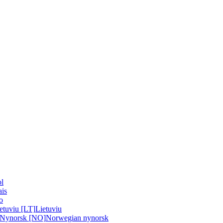
l
ais
no
etuviu [LT]
Lietuviu
 Nynorsk [NO]
Norwegian nynorsk