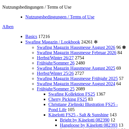
Nutzungsbedingungen / Terms of Use
Nutzungsbedingungen / Terms of Use
Alben
Basics
17216
Swafing Magazin / Lookbook
24261
✻
Swafing Magazin Hausmesse August 2026
96
✽
Swafing Magazin Hausmesse Februar 2026
84
Herbst/Winter 26/27
2754
Frühjahr/Sommer 26
2480
Swafing Magazin Hausmesse August 2025
69
Herbst/Winter 25/26
2727
Swafing Magazin Hausmesse Frühjahr 2025
57
Swafing Magazin Hausmesse August 2024
64
Frühjahr/Sommer 25
2089
Swafing Kollektion FS25
1367
Cherry Picking FS25
83
Christiane Zielinski Illustration FS25 -
Pond Life
105
Käselotti FS25 - Salt & Sunshine
143
Bright by Käselotti 082390
12
Hangloose by Käselotti 082393
13