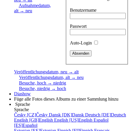
Aufnahmedatum,
Benutzername
alt → neu
Passwort
Auto-Login
Veröffentlichungsdatum, neu → alt
Veröffentlichungsdatum, alt → neu
Besuche, hoch → niedrig
Besuche, niedrig → hoch
Diashow
Füge alle Fotos dieses Albums zu einer Sammlung hinzu
Sprache
Sprache
Česky [CZ]
Česky
Dansk [DK]
Dansk
Deutsch [DE]
Deutsch
English [GB]
English
English [US]
English
Español
[ES]
Español
Estonian [EE]
Estonian
Finnish [FI]
Finnish
Français