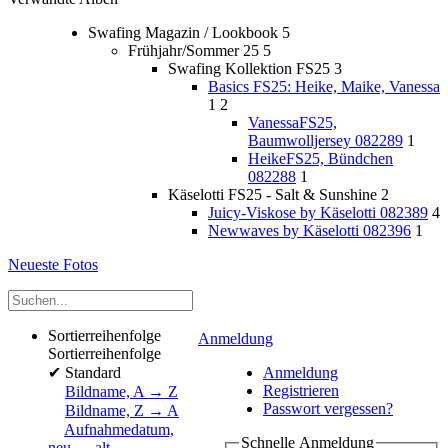
Swafing Magazin / Lookbook
5
Frühjahr/Sommer 25
5
Swafing Kollektion FS25
3
Basics FS25: Heike, Maike, Vanessa
1
2
VanessaFS25,
Baumwolljersey 082289
1
HeikeFS25, Bündchen
082288
1
Käselotti FS25 - Salt & Sunshine
2
Juicy-Viskose by Käselotti 082389
4
Newwaves by Käselotti 082396
1
Neueste Fotos
Sortierreihenfolge
Anmeldung
Sortierreihenfolge
✔
Standard
Anmeldung
Registrieren
Bildname, A → Z
Passwort vergessen?
Bildname, Z → A
Aufnahmedatum,
Schnelle Anmeldung
neu → alt