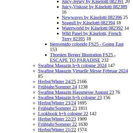
Juicy-Jersey by Käselotti 082391
20
Juicy-Viskose by Käselotti 082389
16
Newwaves by Käselotti 082396
25
Seagull by Käselotti 082394
18
Waterworld by Käselotti 082392
14
Wild Panel by Käselotti, French
Terry 82395
18
bienvenido colorido FS25 - Going East
153
Thorsten Berger Illustration FS25 -
ESCAPE TO PARADISE
232
Swafing Magazin h+h cologne 2024
147
Swafing Magazin Virtuelle Messe Februar 2024
85
Herbst/Winter 24/25
2166
Frühjahr/Sommer 24
1238
Swafing Magazin Hausmesse August 23
76
Swafing Magazin h+h cologne 23
156
Herbst/Winter 23/24
1695
Frühjahr/Sommer 23
1811
Lookbook h+h cologne 22
142
Herbst/Winter 22/23
1909
Frühjahr/Sommer 22
1630
Herbst/Winter 21/22
1574