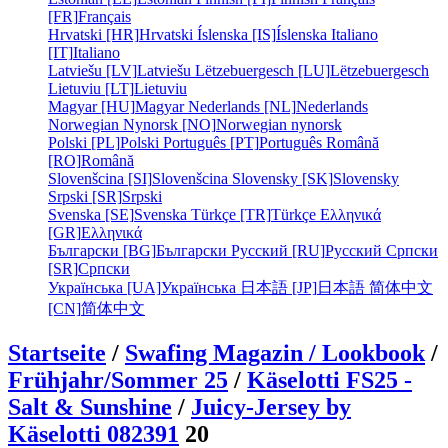
[FR]
Français
Hrvatski [HR]
Hrvatski
Íslenska [IS]
Íslenska
Italiano
[IT]
Italiano
Latviešu [LV]
Latviešu
Lëtzebuergesch [LU]
Lëtzebuergesch
Lietuviu [LT]
Lietuviu
Magyar [HU]
Magyar
Nederlands [NL]
Nederlands
Norwegian Nynorsk [NO]
Norwegian nynorsk
Polski [PL]
Polski
Português [PT]
Português
Română
[RO]
Română
Slovenšcina [SI]
Slovenšcina
Slovensky [SK]
Slovensky
Srpski [SR]
Srpski
Svenska [SE]
Svenska
Türkçe [TR]
Türkçe
Ελληνικά
[GR]
Ελληνικά
Български [BG]
Български
Русский [RU]
Русский
Српски
[SR]
Српски
Українська [UA]
Українська
日本語 [JP]
日本語
简体中文
[CN]
简体中文
Startseite
/
Swafing Magazin / Lookbook
/
Frühjahr/Sommer 25
/
Käselotti FS25 -
Salt & Sunshine
/
Juicy-Jersey by
Käselotti 082391
20