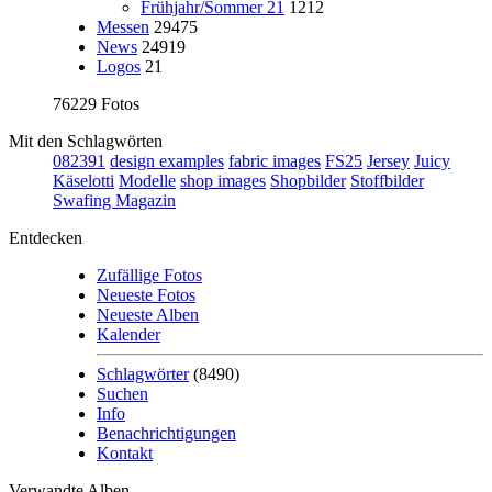
Frühjahr/Sommer 21
1212
Messen
29475
News
24919
Logos
21
76229 Fotos
Mit den Schlagwörten
082391
design examples
fabric images
FS25
Jersey
Juicy
Käselotti
Modelle
shop images
Shopbilder
Stoffbilder
Swafing Magazin
Entdecken
Zufällige Fotos
Neueste Fotos
Neueste Alben
Kalender
Schlagwörter
(8490)
Suchen
Info
Benachrichtigungen
Kontakt
Verwandte Alben