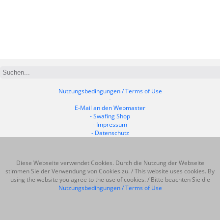
Nutzungsbedingungen / Terms of Use
-
E-Mail an den Webmaster
- Swafing Shop
- Impressum
- Datenschutz
Diese Webseite verwendet Cookies. Durch die Nutzung der Webseite
stimmen Sie der Verwendung von Cookies zu. / This website uses cookies. By
using the website you agree to the use of cookies. / Bitte beachten Sie die
Nutzungsbedingungen / Terms of Use