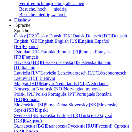
Veröffentlichungsdatum, alt → neu
Besuche, hoch → niedrig
Besuche, niedrig → hoch
Diashow
Sprache
Sprache
Česky [CZ]
Česky
Dansk [DK]
Dansk
Deutsch [DE]
Deutsch
English [GB]
English
English [US]
English
Español
[ES]
Español
Estonian [EE]
Estonian
Finnish [FI]
Finnish
Français
[FR]
Français
Hrvatski [HR]
Hrvatski
Íslenska [IS]
Íslenska
Italiano
[IT]
Italiano
Latviešu [LV]
Latviešu
Lëtzebuergesch [LU]
Lëtzebuergesch
Lietuviu [LT]
Lietuviu
Magyar [HU]
Magyar
Nederlands [NL]
Nederlands
Norwegian Nynorsk [NO]
Norwegian nynorsk
Polski [PL]
Polski
Português [PT]
Português
Română
[RO]
Română
Slovenšcina [SI]
Slovenšcina
Slovensky [SK]
Slovensky
Srpski [SR]
Srpski
Svenska [SE]
Svenska
Türkçe [TR]
Türkçe
Ελληνικά
[GR]
Ελληνικά
Български [BG]
Български
Русский [RU]
Русский
Српски
[SR]
Српски