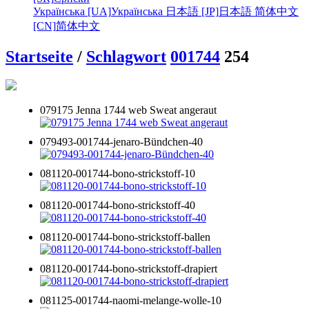
Українська [UA]
Українська
日本語 [JP]
日本語
简体中文
[CN]
简体中文
Startseite
/
Schlagwort
001744
254
079175 Jenna 1744 web Sweat angeraut
079493-001744-jenaro-Bündchen-40
081120-001744-bono-strickstoff-10
081120-001744-bono-strickstoff-40
081120-001744-bono-strickstoff-ballen
081120-001744-bono-strickstoff-drapiert
081125-001744-naomi-melange-wolle-10