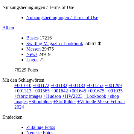
Nutzungsbedingungen / Terms of Use
Nutzungsbedingungen / Terms of Use
Alben
Basics
17216
Swafing Magazin / Lookbook
24261
✻
Messen
29475
News
24919
Logos
21
76229 Fotos
Mit den Schlagwörten
+001010
+001172
+001182
+001183
+001253
+001299
+001313
+001565
+001642
+001645
+001675
+001935
+fabric images
+Hudson
+HW2223
+Lookbook
+shop
images
+Shopbilder
+Stoffbilder
+Virtuelle Messe Februar
2024
Entdecken
Zufällige Fotos
Neueste Fotos