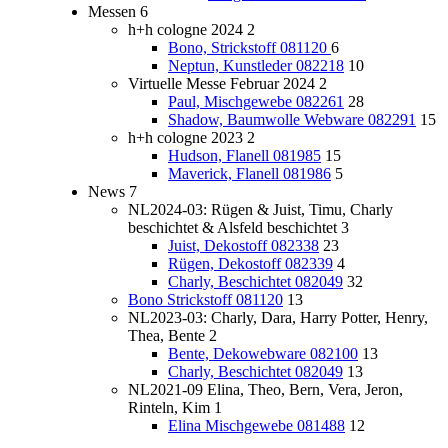
Messen
6
h+h cologne 2024
2
Bono, Strickstoff 081120
6
Neptun, Kunstleder 082218
10
Virtuelle Messe Februar 2024
2
Paul, Mischgewebe 082261
28
Shadow, Baumwolle Webware 082291
15
h+h cologne 2023
2
Hudson, Flanell 081985
15
Maverick, Flanell 081986
5
News
7
NL2024-03: Rügen & Juist, Timu, Charly
beschichtet & Alsfeld beschichtet
3
Juist, Dekostoff 082338
23
Rügen, Dekostoff 082339
4
Charly, Beschichtet 082049
32
Bono Strickstoff 081120
13
NL2023-03: Charly, Dara, Harry Potter, Henry,
Thea, Bente
2
Bente, Dekowebware 082100
13
Charly, Beschichtet 082049
13
NL2021-09 Elina, Theo, Bern, Vera, Jeron,
Rinteln, Kim
1
Elina Mischgewebe 081488
12