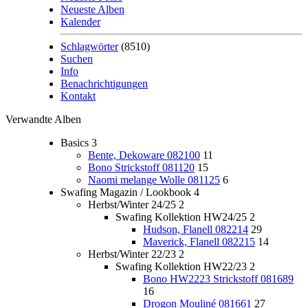
Neueste Alben
Kalender
Schlagwörter
(8510)
Suchen
Info
Benachrichtigungen
Kontakt
Verwandte Alben
Basics
3
Bente, Dekoware 082100
11
Bono Strickstoff 081120
15
Naomi melange Wolle 081125
6
Swafing Magazin / Lookbook
4
Herbst/Winter 24/25
2
Swafing Kollektion HW24/25
2
Hudson, Flanell 082214
29
Maverick, Flanell 082215
14
Herbst/Winter 22/23
2
Swafing Kollektion HW22/23
2
Bono HW2223 Strickstoff 081689
16
Drogon Mouliné 081661
27