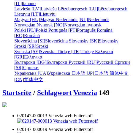
[IT]
Italiano
Latviešu [LV]
Latviešu
Lëtzebuergesch [LU]
Lëtzebuergesch
Lietuviu [LT]
Lietuviu
Magyar [HU]
Magyar
Nederlands [NL]
Nederlands
Norwegian Nynorsk [NO]
Norwegian nynorsk
Polski [PL]
Polski
Português [PT]
Português
Română
[RO]
Română
Slovenšcina [SI]
Slovenšcina
Slovensky [SK]
Slovensky
Srpski [SR]
Srpski
Svenska [SE]
Svenska
Türkçe [TR]
Türkçe
Ελληνικά
[GR]
Ελληνικά
Български [BG]
Български
Русский [RU]
Русский
Српски
[SR]
Српски
Українська [UA]
Українська
日本語 [JP]
日本語
简体中文
[CN]
简体中文
Startseite
/
Schlagwort
Venezia
149
020147-000013 Venezia web Futterstoff
020147-000019 Venezia web Futterstoff