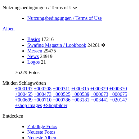
Nutzungsbedingungen / Terms of Use
Nutzungsbedingungen / Terms of Use
Alben
Basics
17216
Swafing Magazin / Lookbook
24261
✻
Messen
29475
News
24919
Logos
21
76229 Fotos
Mit den Schlagwörten
+000197
+000208
+000311
+000315
+000329
+000370
+000455
+000473
+000525
+000539
+000673
+000675
+000699
+000710
+000786
+003181
+003441
+020147
+shop images
+Shopbilder
Entdecken
Zufällige Fotos
Neueste Fotos
Neueste Alben