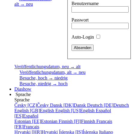
Benutzername
alt → neu
Passwort
Auto-Login
Veröffentlichungsdatum, neu → alt
Veröffentlichungsdatum, alt → neu
Besuche, hoch → niedrig
Besuche, niedrig → hoch
Diashow
Sprache
Sprache
Česky [CZ]
Česky
Dansk [DK]
Dansk
Deutsch [DE]
Deutsch
English [GB]
English
English [US]
English
Español
[ES]
Español
Estonian [EE]
Estonian
Finnish [FI]
Finnish
Français
[FR]
Français
Hrvatski [HR]
Hrvatski
Íslenska [IS]
Íslenska
Italiano