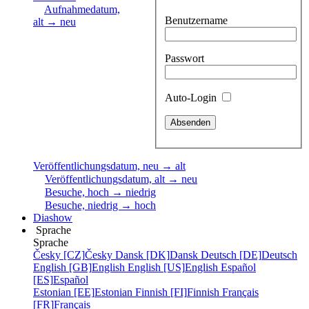
Aufnahmedatum,
Benutzername
alt → neu
Passwort
Auto-Login
Veröffentlichungsdatum, neu → alt
Veröffentlichungsdatum, alt → neu
Besuche, hoch → niedrig
Besuche, niedrig → hoch
Diashow
Sprache
Sprache
Česky [CZ]
Česky
Dansk [DK]
Dansk
Deutsch [DE]
Deutsch
English [GB]
English
English [US]
English
Español
[ES]
Español
Estonian [EE]
Estonian
Finnish [FI]
Finnish
Français
[FR]
Français