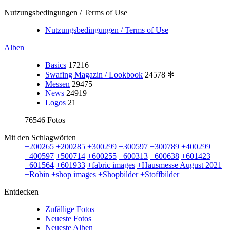
Nutzungsbedingungen / Terms of Use
Nutzungsbedingungen / Terms of Use
Alben
Basics
17216
Swafing Magazin / Lookbook
24578
✻
Messen
29475
News
24919
Logos
21
76546 Fotos
Mit den Schlagwörten
+200265
+200285
+300299
+300597
+300789
+400299
+400597
+500714
+600255
+600313
+600638
+601423
+601564
+601933
+fabric images
+Hausmesse August 2021
+Robin
+shop images
+Shopbilder
+Stoffbilder
Entdecken
Zufällige Fotos
Neueste Fotos
Neueste Alben