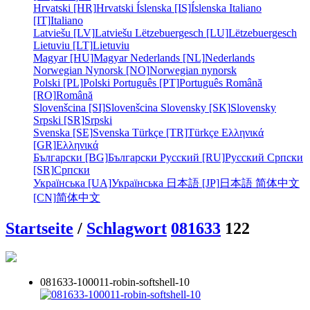
Hrvatski [HR]
Hrvatski
Íslenska [IS]
Íslenska
Italiano
[IT]
Italiano
Latviešu [LV]
Latviešu
Lëtzebuergesch [LU]
Lëtzebuergesch
Lietuviu [LT]
Lietuviu
Magyar [HU]
Magyar
Nederlands [NL]
Nederlands
Norwegian Nynorsk [NO]
Norwegian nynorsk
Polski [PL]
Polski
Português [PT]
Português
Română
[RO]
Română
Slovenšcina [SI]
Slovenšcina
Slovensky [SK]
Slovensky
Srpski [SR]
Srpski
Svenska [SE]
Svenska
Türkçe [TR]
Türkçe
Ελληνικά
[GR]
Ελληνικά
Български [BG]
Български
Русский [RU]
Русский
Српски
[SR]
Српски
Українська [UA]
Українська
日本語 [JP]
日本語
简体中文
[CN]
简体中文
Startseite
/
Schlagwort
081633
122
081633-100011-robin-softshell-10