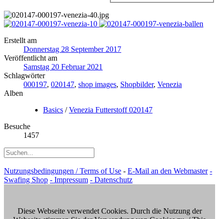
Erstellt am
Donnerstag 28 September 2017
Veröffentlicht am
Samstag 20 Februar 2021
Schlagwörter
000197
,
020147
,
shop images
,
Shopbilder
,
Venezia
Alben
Basics
/
Venezia Futterstoff 020147
Besuche
1457
Nutzungsbedingungen / Terms of Use
-
E-Mail an den Webmaster
-
Swafing Shop
- Impressum
- Datenschutz
Diese Webseite verwendet Cookies. Durch die Nutzung der